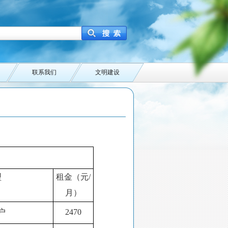
联系我们
文明建设
型
租金（元/
月）
户
2470